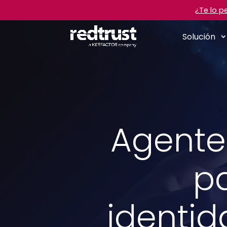
¿Te lo p
Solución
Agentes
pa
identi