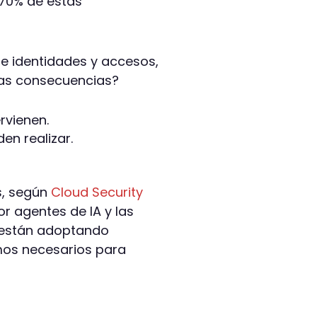
 70% de estas
e identidades y accesos,
 las consecuencias?
rvienen.
en realizar.
s, según
Cloud Security
or agentes de IA y las
a están adoptando
mos necesarios para