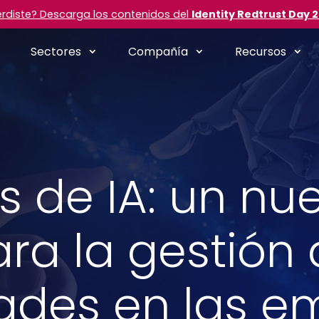
erdiste? Descarga los contenidos del
Identity Redtrust Day 
Sectores
Compañía
Recursos
 de IA: un nu
ra la gestión
dades en las e