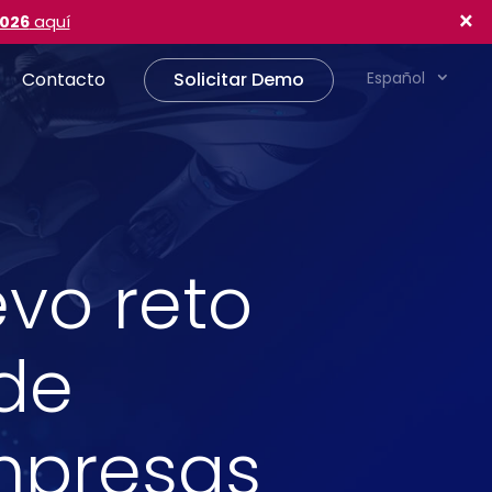
×
2026
aquí
Contacto
Solicitar Demo
Español
evo reto
 de
mpresas