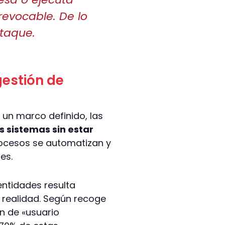
revocable. De lo
ataque.
gestión de
 un marco definido, las
 sistemas sin estar
rocesos se automatizan y
es.
entidades resulta
realidad. Según recoge
ón de «usuario