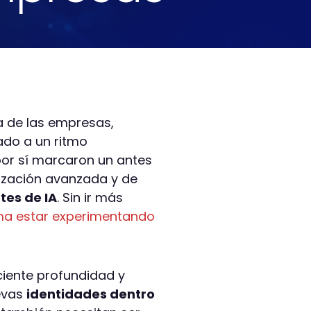
ía de las empresas,
ado a un ritmo
 por sí marcaron un antes
ización avanzada y de
tes de IA
. Sin ir más
rma estar experimentando
ciente profundidad y
evas
identidades dentro