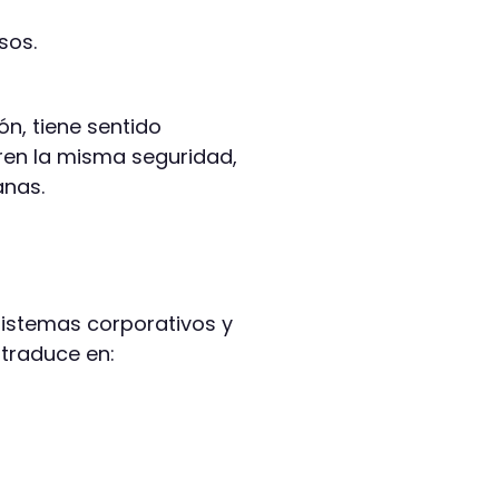
sos.
n, tiene sentido
ren la misma seguridad,
anas.
sistemas corporativos y
traduce en: