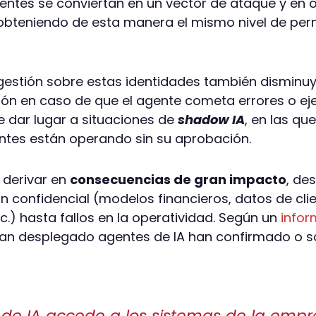
gentes se conviertan en un vector de ataque y en 
obteniendo de esta manera el mismo nivel de per
gestión sobre estas identidades también disminu
ión en caso de que el agente cometa errores o e
e dar lugar a situaciones de
shadow IA
, en las qu
entes están operando sin su aprobación.
 derivar en
consecuencias de gran impacto
, des
n confidencial (modelos financieros, datos de clie
c.) hasta fallos en la operatividad. Según un
infor
han desplegado agentes de IA han confirmado o 
 de IA accede a los sistemas de la empr