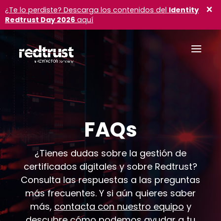
×
¿Te lo perdiste? Descarga los contenidos del
Identity
Redtrust Day 2026
aquí
FAQs
¿Tienes dudas sobre la gestión de
certificados digitales y sobre Redtrust?
Consulta las respuestas a las preguntas
más frecuentes. Y si aún quieres saber
más,
contacta con nuestro equipo
y
descubre cómo podemos ayudar a tu