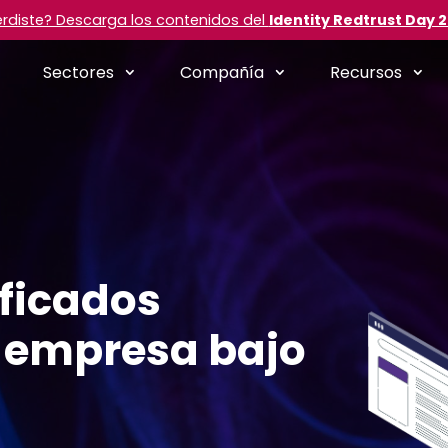
erdiste? Descarga los contenidos del
Identity Redtrust Day 
Sectores
Compañía
Recursos
ificados
u empresa bajo