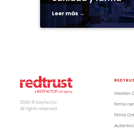
Leer más →
REDTRU
Gestión C
2026 © Keyfactor.
Firma cen
All rights reserved.
Firma Onl
Autentica