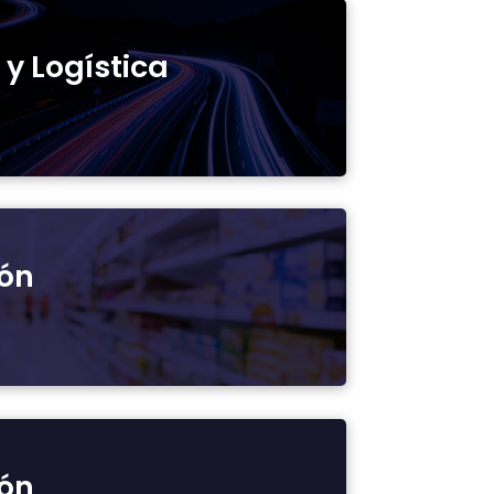
y Logística
ón
ón