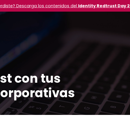
erdiste? Descarga los contenidos del
Identity Redtrust Day 
st con tus
corporativas