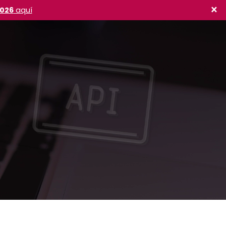
×
2026
aquí