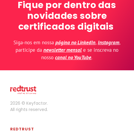
Fique por dentro das
novidades sobre
certificados digitais
Siga-nos em nossa
página no LinkedIn
,
Instagram
,
participe da
newsletter mensal
e se inscreva no
nosso
canal no YouTube
.
2026 © Keyfactor.
All rights reserved.
REDTRUST