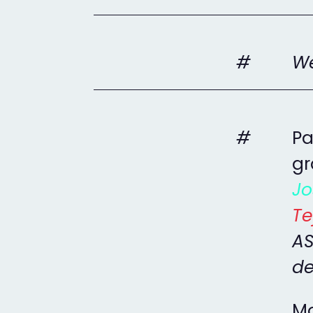
#
We
#
Pa
gr
Jo
Te
AS
de
Mo