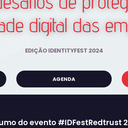
desafios de proteg
dade digital das e
EDIÇÃO IDENTITYFEST 2024
AGENDA
umo do evento #IDFestRedtrust 2