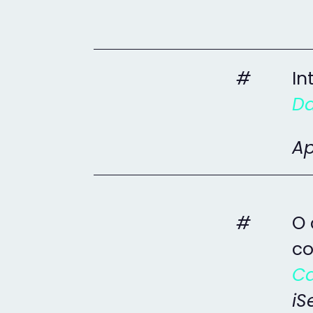
#
In
Da
Ap
#
O 
co
Ca
iS