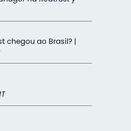
t chegou ao Brasil? |
t
MT