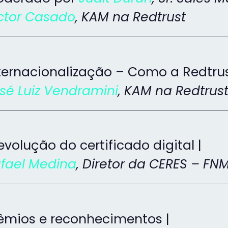
ctor Casado
, KAM na Redtrust
ternacionalização – Como a Redtrus
sé Luiz Vendramini
, KAM na Redtrus
evolução do certificado digital |
fael Medina
, Diretor da CERES – FN
êmios e reconhecimentos |