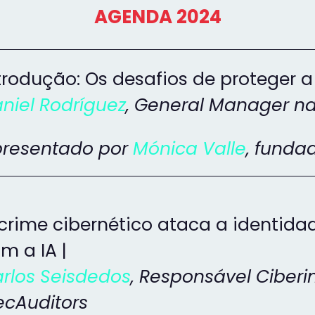
AGENDA 2024
trodução: Os desafios de proteger a 
niel Rodríguez
,
General Manager na
resentado por
Mónica Valle
,
fundad
crime cibernético ataca a identida
m a IA |
rlos Seisdedos
, Responsável Ciberi
ecAuditors