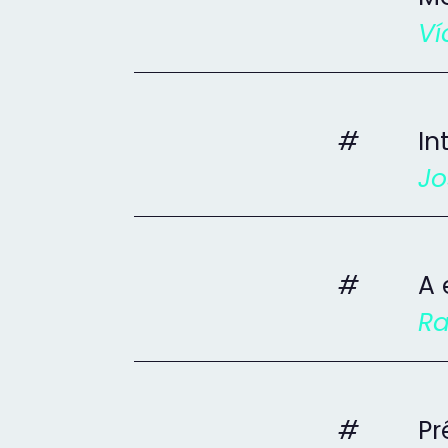
Ví
#
In
Jo
#
A 
Ra
#
Pr