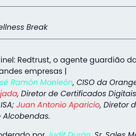
llness Break
inel: Redtrust, o agente guardião d
andes empresas |
sé Ramón Monleón
,
CISO da Orang
jada
, Diretor de Certificados Digit
ISA
;
Juan Antonio Aparicio
, Diretor
 Alcobendas.
derado por
Judit Durán
, Sr. Sales 