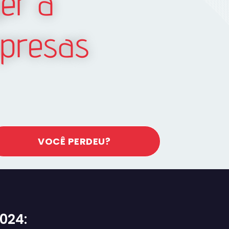
er a
mpresas
VOCÊ PERDEU?
024: