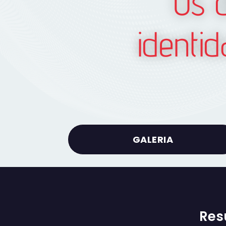
Os 
identi
GALERIA
Res