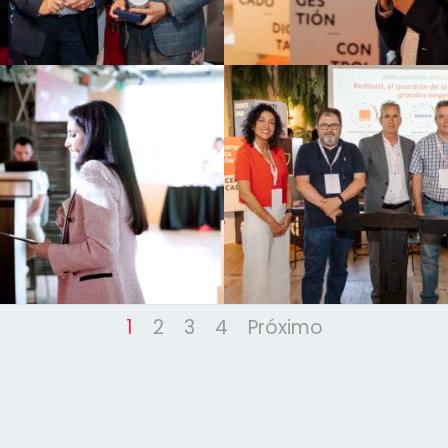
1
2
3
4
Próximo