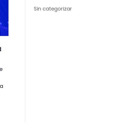
Sin categorizar
a
ue
 a